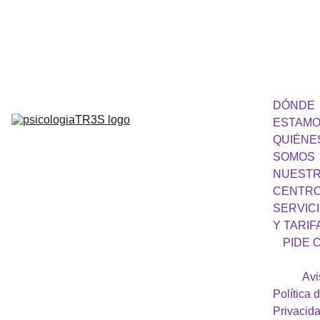
682 394 347
DÓNDE 
ESTAM
QUIÉNES
SOMOS
NUESTR
CENTR
SERVICI
Y TARIF
PIDE C
Avi
Política d
Privacid