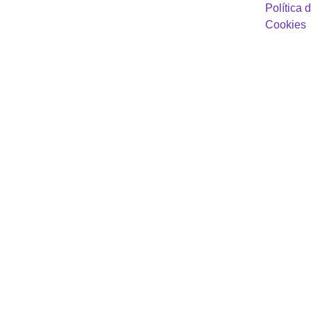
Política d
Cookies
Trastorno 
Obsesivo-
Compulsivo en 
Adolescentes