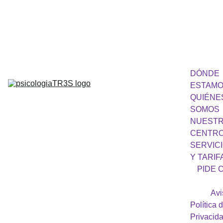
682 394 347
DÓNDE 
ESTAM
QUIÉNES
SOMOS
NUESTR
CENTR
SERVICI
Y TARIF
PIDE C
Avi
Política d
Privacid