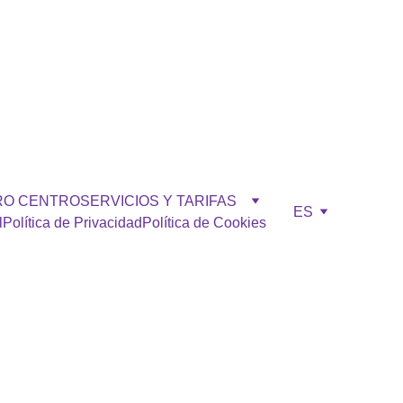
82 394 347
RO CENTRO
SERVICIOS Y TARIFAS
ES
l
Política de Privacidad
Política de Cookies