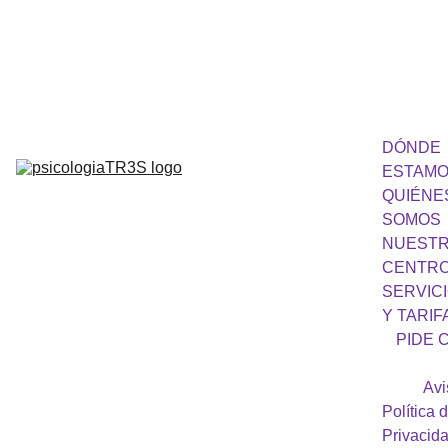
682 394 347
DÓNDE 
ESTAM
QUIÉNES
SOMOS
NUESTR
CENTR
SERVICI
Y TARIF
PIDE C
Avi
Política d
Privacid