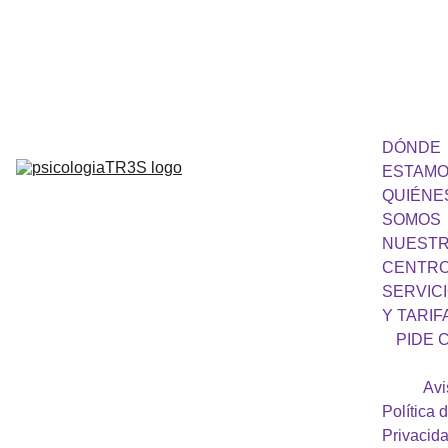
682 394 347
DÓNDE 
ESTAM
QUIÉNES
SOMOS
NUESTR
CENTR
SERVICI
Y TARIF
PIDE C
Avi
Política d
Privacid